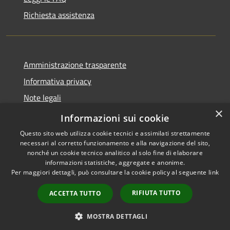
Richiesta assistenza
Amministrazione trasparente
Informativa privacy
Note legali
×
Dichiarazione di accessibilità
Informazioni sui cookie
Questo sito web utilizza cookie tecnici e assimilati strettamente
necessari al corretto funzionamento e alla navigazione del sito,
nonché un cookie tecnico analitico al solo fine di elaborare
informazioni statistiche, aggregate e anonime.
RSS
Copyright © 2026 • Comune di
Per maggiori dettagli, può consultare la cookie policy al seguente
link
Accessibilità
Cervesina • Powered by
Privacy
Municipium
Accesso
•
RIFIUTA TUTTO
ACCETTA TUTTO
Cookie
redazione
Mappa del sito
MOSTRA DETTAGLI